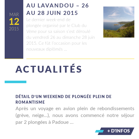
AU LAVANDOU – 26
AU 28 JUIN 2015
MAR
12
Le dernier week-end de
plongée organisé par le Club du
2015
Vème pour sa saison s’est déroulé
du vendredi 26 au dimanche 28 juin
2015. Ce fût l’occasion pour les
nouveaux diplômés …
ACTUALITÉS
DÉTAIL D’UN WEEKEND DE PLONGÉE PLEIN DE
ROMANTISME
Après un voyage en avion plein de rebondissements
(grève, neige…), nous avons commencé notre séjour
par 2 plongées à Padoue …
+ D'INFOS