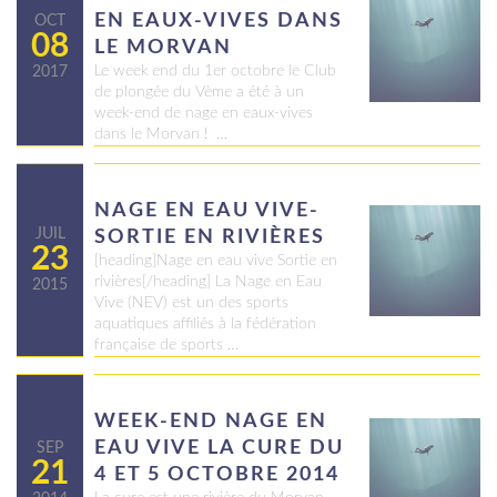
EN EAUX-VIVES DANS
OCT
08
LE MORVAN
Le week end du 1er octobre le Club
2017
de plongée du Vème a été à un
week-end de nage en eaux-vives
dans le Morvan ! …
NAGE EN EAU VIVE-
JUIL
SORTIE EN RIVIÈRES
23
[heading]Nage en eau vive Sortie en
rivières[/heading] La Nage en Eau
2015
Vive (NEV) est un des sports
aquatiques affiliés à la fédération
française de sports …
WEEK-END NAGE EN
EAU VIVE LA CURE DU
SEP
21
4 ET 5 OCTOBRE 2014