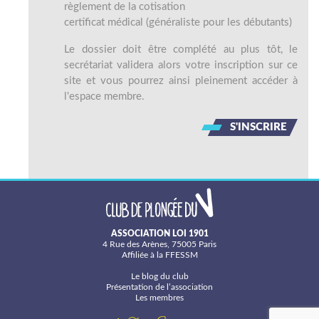
règlement de la cotisation
certificat médical (généraliste pour les débutants)
Le dossier doit être complété au plus tôt, le
secrétariat validera alors votre inscription sur ce
site et vous pourrez ainsi pleinement accéder à
l'espace membre.
S'INSCRIRE
ASSOCIATION LOI 1901
4 Rue des Arènes, 75005 Paris
Affiliée à la FFESSM
Le blog du club
Présentation de l’association
Les membres