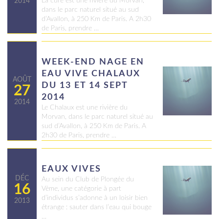
La cure est une rivière du Morvan,
2014
dans le parc naturel situé au sud
d’Avallon, à 250 Km de Paris. A 2h30
de Paris, prendre …
WEEK-END NAGE EN
EAU VIVE CHALAUX
AOÛT
DU 13 ET 14 SEPT
27
2014
2014
Le Chalaux est une rivière du
Morvan, dans le parc naturel situé au
sud d’Avallon, à 250 Km de Paris. A
2h30 de Paris, prendre …
EAUX VIVES
DÉC
Au sein du Club de Plongée du
16
Vème, une catégorie à part
d’individus s’adonne à un loisir bien
2013
étrange : sauter dans l’eau qui bouge
…