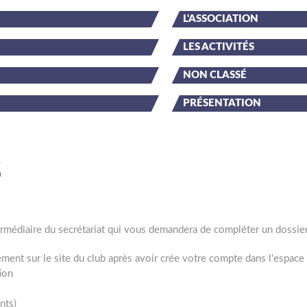
L'ASSOCIATION
LES ACTIVITÉS
NON CLASSÉ
PRÉSENTATION
S
ntermédiaire du secrétariat qui vous demandera de compléter un dossie
tement sur le site du club après avoir crée votre compte dans l'espac
tion
nts)