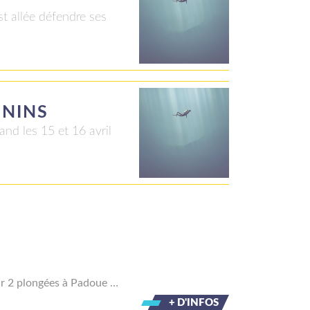
t allée défendre ses
ININS
and les 15 et 16 avril
ar 2 plongées à Padoue …
+ D'INFOS