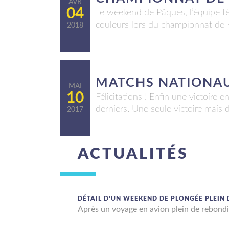
AVR
04
Le weekend de Pâques, l’équipe fé
couleurs lors du championnat de 
2018
MATCHS NATIONAU
MAI
10
Félicitations ! Enfin une victoire
derniers. Une seule victoire mais 
2017
ACTUALITÉS
DÉTAIL D’UN WEEKEND DE PLONGÉE PLEIN
Après un voyage en avion plein de rebond