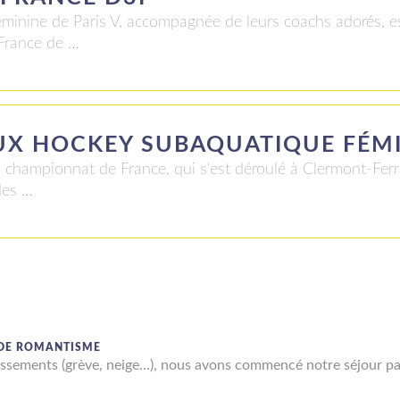
minine de Paris V, accompagnée de leurs coachs adorés, es
France de …
X HOCKEY SUBAQUATIQUE FÉM
 en championnat de France, qui s'est déroulé à Clermont-Ferr
des …
 DE ROMANTISME
issements (grève, neige…), nous avons commencé notre séjour p