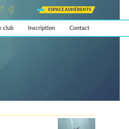
ESPACE ADHÉRENTS
tt
Face
Insta
book
gram
e club
Inscription
Contact