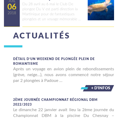
JUIL
Du 28 avril au 6 mai le Club De
06
plongee Du V est parti direction la
2018
Martinique pour de fantastiques
plongées et un voyage mémorable …
ACTUALITÉS
DÉTAIL D’UN WEEKEND DE PLONGÉE PLEIN DE
ROMANTISME
Après un voyage en avion plein de rebondissements
(grève, neige…), nous avons commencé notre séjour
par 2 plongées à Padoue …
+ D'INFOS
2ÈME JOURNÉE CHAMPIONNAT RÉGIONAL DBM
2022/2023
Le dimanche 22 janvier avait lieu la 2ème journée du
Championnat DBM à la piscine Du Chesnay –