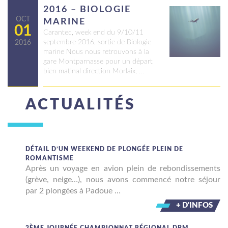
2016 – BIOLOGIE
OCT
MARINE
01
Carantec, week end du 9/10/11
septembre 2016, sortie de Biologie
2016
marine Nous nous retrouvons à la
gare Montparnasse pour un départ
bien matinal direction Morlaix, …
ACTUALITÉS
DÉTAIL D’UN WEEKEND DE PLONGÉE PLEIN DE
ROMANTISME
Après un voyage en avion plein de rebondissements
(grève, neige…), nous avons commencé notre séjour
par 2 plongées à Padoue …
+ D'INFOS