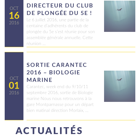
DIRECTEUR DU CLUB
OCT
DE PLONGÉE DU 5E !
16
Le 6 juillet 2016, une partie de la
2016
centaine d’adhérents du club de
plongée du 5e s’est réunie pour son
assemblée générale annuelle. Cette
réunion …
SORTIE CARANTEC
2016 – BIOLOGIE
OCT
MARINE
01
Carantec, week end du 9/10/11
septembre 2016, sortie de Biologie
2016
marine Nous nous retrouvons à la
gare Montparnasse pour un départ
bien matinal direction Morlaix, …
ACTUALITÉS