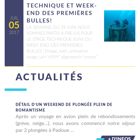
TECHNIQUE ET WEEK-
END DES PREMIÈRES
JUIL
BULLES!
05
LA SEMAINE DU 19 JUIN NOUS
2017
SOMMES PARTIS A FREJUS POUR
LE STAGE TECHNIQUE SUIVI DU
WEEK END DES PREMIERES
BULLES ! [image_with_animation
image_url="4599" alignment="center"
…
ACTUALITÉS
DÉTAIL D’UN WEEKEND DE PLONGÉE PLEIN DE
ROMANTISME
Après un voyage en avion plein de rebondissements
(grève, neige…), nous avons commencé notre séjour
par 2 plongées à Padoue …
+ D'INFOS