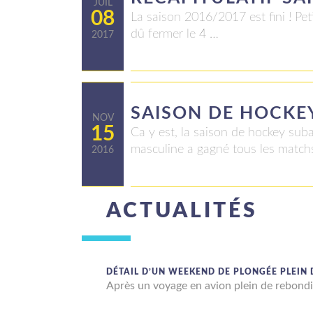
JUIL
08
La saison 2016/2017 est fini ! Pet
dû fermer le 4 …
2017
SAISON DE HOCKE
NOV
15
Ca y est, la saison de hockey s
masculine a gagné tous les match
2016
ACTUALITÉS
DÉTAIL D’UN WEEKEND DE PLONGÉE PLEIN
Après un voyage en avion plein de rebond