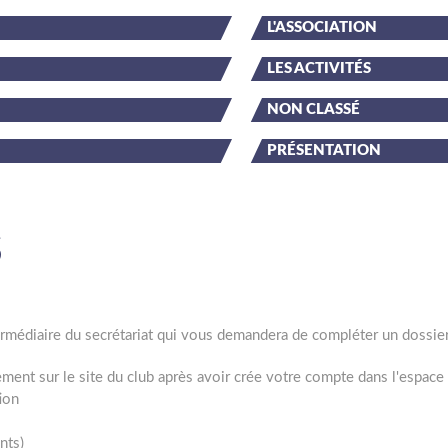
L'ASSOCIATION
LES ACTIVITÉS
NON CLASSÉ
PRÉSENTATION
S
ntermédiaire du secrétariat qui vous demandera de compléter un dossie
tement sur le site du club après avoir crée votre compte dans l'espac
tion
nts)