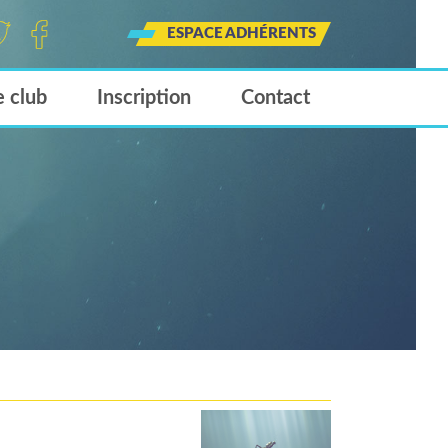
ESPACE ADHÉRENTS
tt
Face
Insta
book
gram
e club
Inscription
Contact