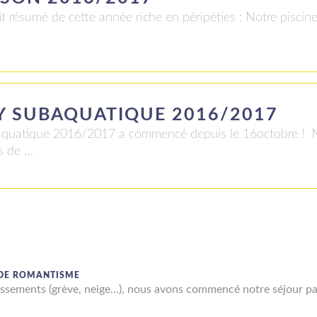
it résumé de cette année riche en péripéties : Notre piscine
Y SUBAQUATIQUE 2016/2017
ubaquatique 2016/2017 a commencé depuis le 16octobre ! 
s de …
 DE ROMANTISME
issements (grève, neige…), nous avons commencé notre séjour p