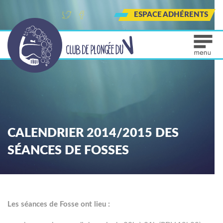
ESPACE ADHÉRENTS
Tw
Fa
Ins
itt
ce
tag
er
bo
ra
ok
m
CALENDRIER 2014/2015 DES
SÉANCES DE FOSSES
Les séances de Fosse ont lieu :