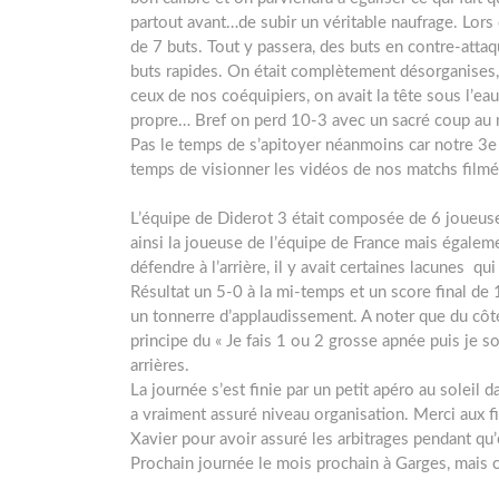
partout avant…de subir un véritable naufrage. Lor
de 7 buts. Tout y passera, des buts en contre-attaq
buts rapides. On était complètement désorganises, l
ceux de nos coéquipiers, on avait la tête sous l’eau
propre… Bref on perd 10-3 avec un sacré coup au 
Pas le temps de s’apitoyer néanmoins car notre 3e m
temps de visionner les vidéos de nos matchs filmés
L’équipe de Diderot 3 était composée de 6 joueuse
ainsi la joueuse de l’équipe de France mais égaleme
défendre à l’arrière, il y avait certaines lacunes q
Résultat un 5-0 à la mi-temps et un score final de 
un tonnerre d’applaudissement. A noter que du côté
principe du « Je fais 1 ou 2 grosse apnée puis je so
arrières.
La journée s’est finie par un petit apéro au solei
a vraiment assuré niveau organisation. Merci aux fi
Xavier pour avoir assuré les arbitrages pendant qu
Prochain journée le mois prochain à Garges, mais c