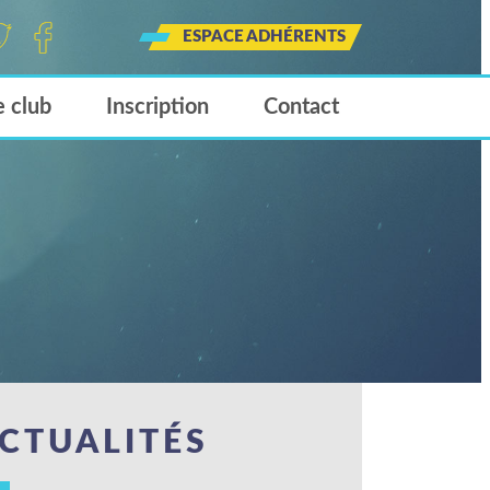
ESPACE ADHÉRENTS
tt
Face
Insta
book
gram
e club
Inscription
Contact
CTUALITÉS