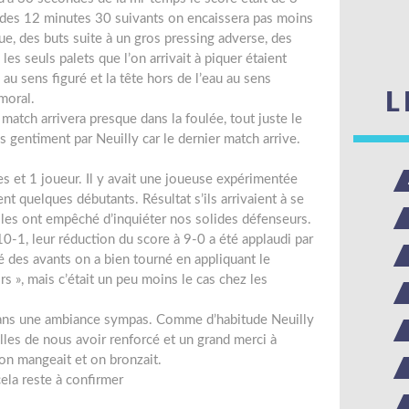
s des 12 minutes 30 suivants on encaissera pas moins
ue, des buts suite à un gros pressing adverse, des
es seuls palets que l’on arrivait à piquer étaient
 au sens figuré et la tête hors de l’eau au sens
L
moral.
atch arrivera presque dans la foulée, tout juste le
 gentiment par Neuilly car le dernier match arrive.
s et 1 joueur. Il y avait une joueuse expérimentée
nt quelques débutants. Résultat s’ils arrivaient à se
ui les ont empêché d’inquiéter nos solides défenseurs.
10-1, leur réduction du score à 9-0 a été applaudi par
 des avants on a bien tourné en appliquant le
rs », mais c’était un peu moins le cas chez les
l dans une ambiance sympas. Comme d’habitude Neuilly
lles de nous avoir renforcé et un grand merci à
’on mangeait et on bronzait.
ela reste à confirmer