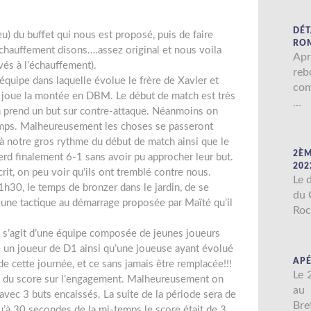
DÉT
eu) du buffet qui nous est proposé, puis de faire
RO
chauffement disons….assez original et nous voila
Ap
vés à l’échauffement).
reb
quipe dans laquelle évolue le frère de Xavier et
com
ui joue la montée en DBM. Le début de match est très
…
n prend un but sur contre-attaque. Néanmoins on
-temps. Malheureusement les choses se passeront
à notre gros rythme du début de match ainsi que le
2È
perd finalement 6-1 sans avoir pu approcher leur but.
202
rit, on peu voir qu’ils ont tremblé contre nous.
Le 
h30, le temps de bronzer dans le jardin, de se
du 
t une tactique au démarrage proposée par Maïté qu’il
Roc
 s’agit d’une équipe composée de jeunes joueurs
e un joueur de D1 ainsi qu’une joueuse ayant évolué
APÉ
e cette journée, et ce sans jamais être remplacée!!!
Le 
e du score sur l’engagement. Malheureusement on
au 
e avec 3 buts encaissés. La suite de la période sera de
Bre
 qu’à 30 secondes de la mi-temps le score était de 3