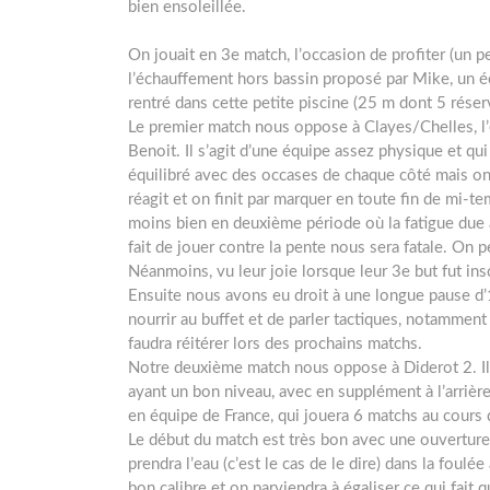
bien ensoleillée.
On jouait en 3e match, l’occasion de profiter (un p
l’échauffement hors bassin proposé par Mike, un é
rentré dans cette petite piscine (25 m dont 5 réser
Le premier match nous oppose à Clayes/Chelles, l’é
Benoit. Il s’agit d’une équipe assez physique et q
équilibré avec des occases de chaque côté mais o
réagit et on finit par marquer en toute fin de mi
moins bien en deuxième période où la fatigue due 
fait de jouer contre la pente nous sera fatale. On 
Néanmoins, vu leur joie lorsque leur 3e but fut insc
Ensuite nous avons eu droit à une longue pause d’1
nourrir au buffet et de parler tactiques, notammen
faudra réitérer lors des prochains matchs.
Notre deuxième match nous oppose à Diderot 2. Il
ayant un bon niveau, avec en supplément à l’arrièr
en équipe de France, qui jouera 6 matchs au cours d
Le début du match est très bon avec une ouvertur
prendra l’eau (c’est le cas de le dire) dans la foulé
bon calibre et on parviendra à égaliser ce qui fait