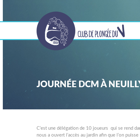
JOURNÉE DCM À NEUILL
C’est une délégation de 10 joueurs qui se rend da
nous a ouvert l’accès au jardin afin que l’on puiss