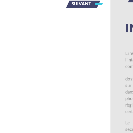
SUIVANT
I
L'i
l'i
com
doss
sur 
dan
phot
règ
cert
Le 
secr