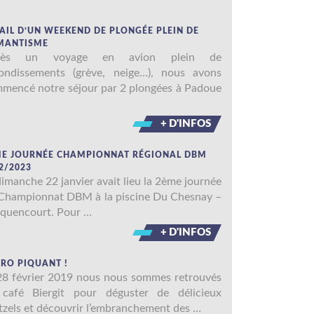
AIL D’UN WEEKEND DE PLONGÉE PLEIN DE
MANTISME
rès un voyage en avion plein de
ondissements (grève, neige…), nous avons
mencé notre séjour par 2 plongées à Padoue
+ D'INFOS
ME JOURNÉE CHAMPIONNAT RÉGIONAL DBM
2/2023
dimanche 22 janvier avait lieu la 2ème journée
Championnat DBM à la piscine Du Chesnay –
quencourt. Pour …
+ D'INFOS
RO PIQUANT !
28 février 2019 nous nous sommes retrouvés
café Biergit pour déguster de délicieux
tzels et découvrir l’embranchement des …