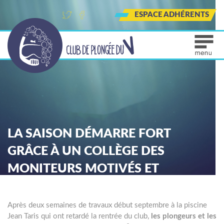
ESPACE ADHÉRENTS
Tw
Fa
Ins
itt
ce
tag
er
bo
ra
ok
m
LA SAISON DÉMARRE FORT
GRÂCE À UN COLLÈGE DES
MONITEURS MOTIVÉS ET
MOTIVANTS !
Après deux semaines de travaux début septembre à la piscine
Jean Taris qui ont retardé la rentrée du club,
les plongeurs et les