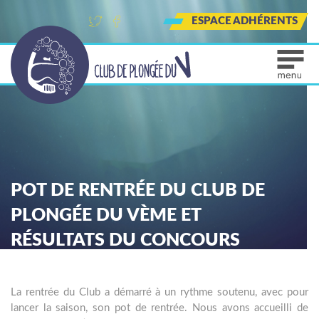
ESPACE ADHÉRENTS
Tw
Fa
Ins
itt
ce
tag
er
bo
ra
ok
m
POT DE RENTRÉE DU CLUB DE
PLONGÉE DU VÈME ET
RÉSULTATS DU CONCOURS
PHOTOS
La rentrée du Club a démarré à un rythme soutenu, avec pour
lancer la saison, son pot de rentrée. Nous avons accueilli de